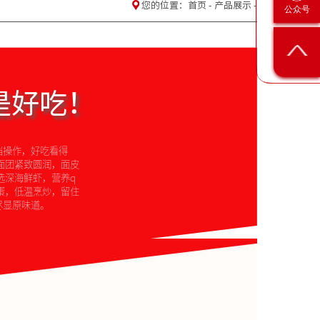
您的位置：
首页
-
产品展示
-
公众号
是好吃！
档操作，好吃看得
面团紧致圆润，面皮
选深海鲜虾，营养q
蛋，低温烹炒，留住
尽显原味道。