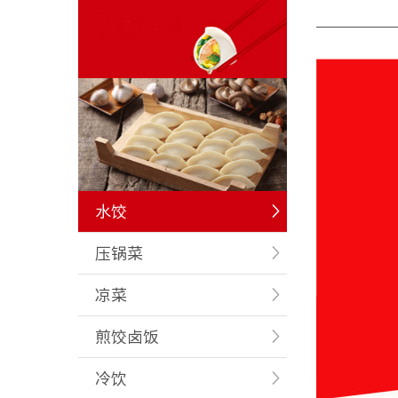
水饺
压锅菜
凉菜
煎饺卤饭
冷饮