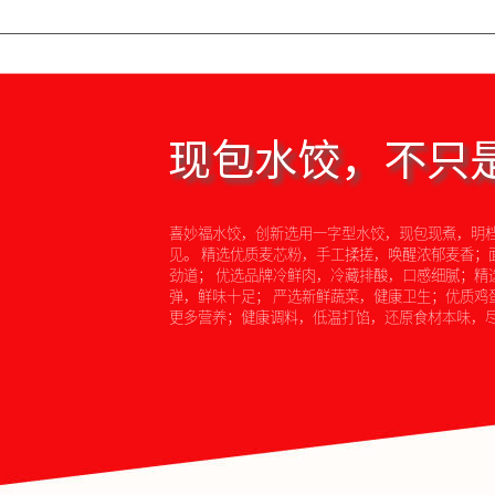
现包水饺，不只
喜妙福水饺，创新选用一字型水饺，现包现煮，明
见。 精选优质麦芯粉，手工揉搓，唤醒浓郁麦香；
劲道； 优选品牌冷鲜肉，冷藏排酸，口感细腻；精
弹，鲜味十足； 严选新鲜蔬菜，健康卫生；优质鸡
更多营养；健康调料，低温打馅，还原食材本味，