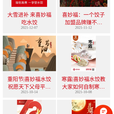
大雪进补 来喜妙福
喜妙福：一个饺子
吃水饺
加盟品牌赚不赚
2021-12-07
2021-11-12
钱，要看这七点！
重阳节|喜妙福水饺
寒露|喜妙福水饺教
祝愿天下父母平安
大家如何自制寒露
2021-10-14
2021-10-08
喜乐
汤