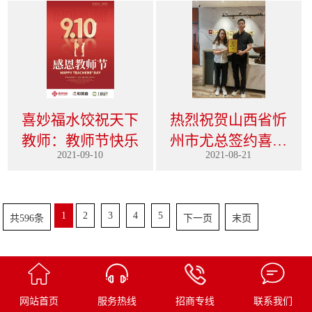
喜妙福水饺祝天下
热烈祝贺山西省忻
教师：教师节快乐
州市尤总签约喜妙
2021-09-10
2021-08-21
福水饺
1
2
3
4
5
共596条
下一页
末页
网站首页
服务热线
招商专线
联系我们