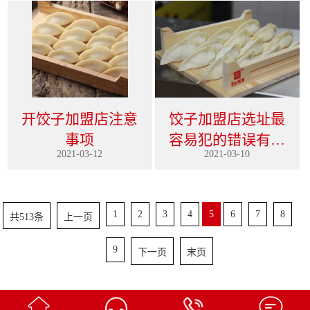
开饺子加盟店注意
饺子加盟店选址最
事项
容易犯的错误有哪
2021-03-12
2021-03-10
些？
1
2
3
4
5
6
7
8
共513条
上一页
9
下一页
末页